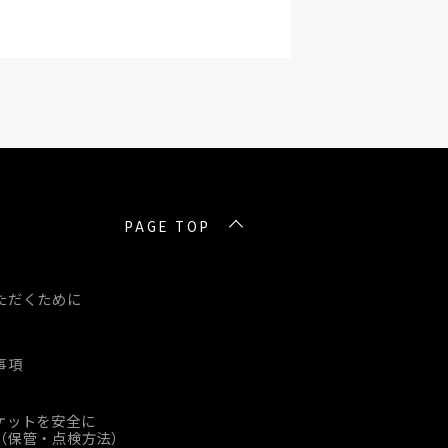
PAGE TOP
ただくために
事項
ケットを安全に
（保管・点検方法）